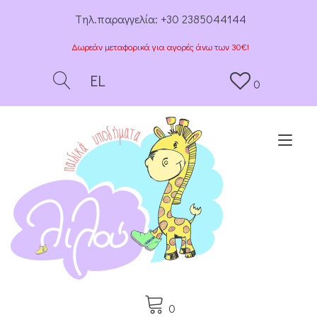
Tηλ.παραγγελία:
+30 2385044144
Δωρεάν μεταφορικά για αγορές άνω των 30€!
EL
0
Togg
0