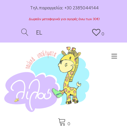
Tηλ.παραγγελία:
+30 2385044144
Δωρεάν μεταφορικά για αγορές άνω των 30€!
EL
0
Togg
0