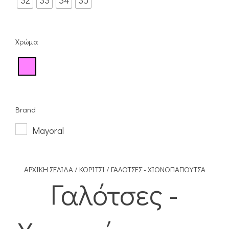
32
33
34
35
Χρώμα
Brand
Mayoral
ΑΡΧΙΚΉ ΣΕΛΊΔΑ
/
ΚΟΡΊΤΣΙ
/ ΓΑΛΌΤΣΕΣ - ΧΙΟΝΟΠΆΠΟΥΤΣΑ
Γαλότσες -