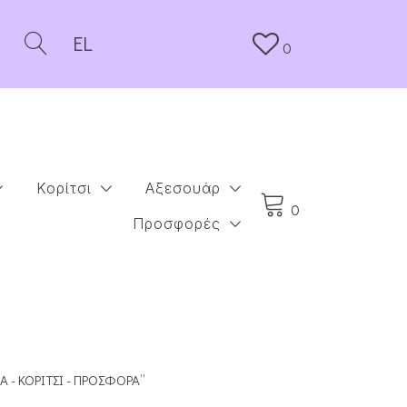
EL
0
Κορίτσι
Αξεσουάρ
0
Προσφορές
Ά - ΚΟΡΊΤΣΙ - ΠΡΟΣΦΟΡΆ”