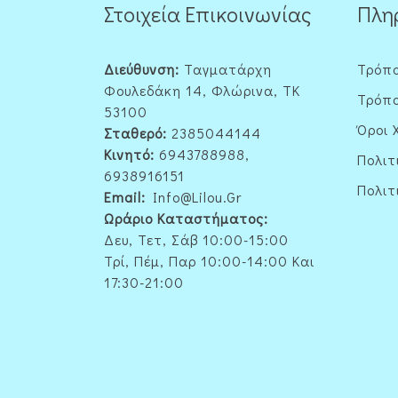
Στοιχεία Επικοινωνίας
Πλη
Διεύθυνση:
Ταγματάρχη
Τρόπ
Φουλεδάκη 14, Φλώρινα, ΤΚ
Τρόπο
53100
Όροι 
Σταθερό:
2385044144
Κινητό:
6943788988,
Πολιτ
6938916151
Πολιτ
Email:
Info@lilou.gr
Ωράριο Καταστήματος:
Δευ, Τετ, Σάβ 10:00-15:00
Τρί, Πέμ, Παρ 10:00-14:00 Και
17:30-21:00