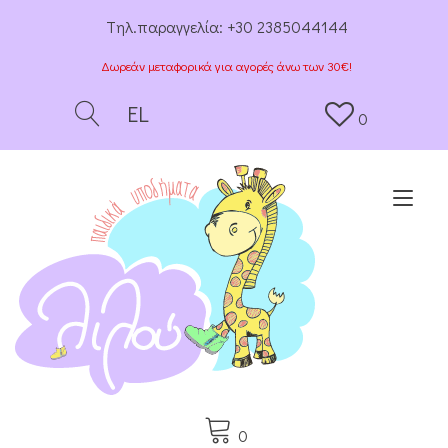
Tηλ.παραγγελία:
+30 2385044144
Δωρεάν μεταφορικά για αγορές άνω των 30€!
EL
0
Togg
0