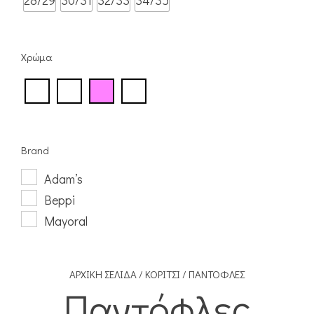
28/29
30/31
32/33
34/35
Χρώμα
Brand
Adam’s
Beppi
Mayoral
ΑΡΧΙΚΉ ΣΕΛΊΔΑ
/
ΚΟΡΊΤΣΙ
/ ΠΑΝΤΌΦΛΕΣ
Παντόφλες