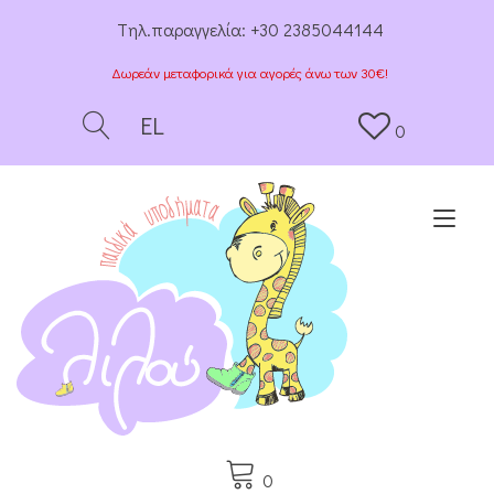
Tηλ.παραγγελία:
+30 2385044144
Δωρεάν μεταφορικά για αγορές άνω των 30€!
EL
0
Togg
0