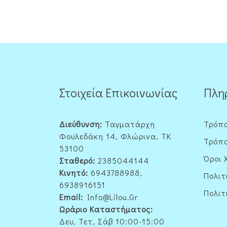
Στοιχεία Επικοινωνίας
Πλη
Διεύθυνση:
Ταγματάρχη
Τρόπ
Φουλεδάκη 14, Φλώρινα, ΤΚ
Τρόπο
53100
Όροι 
Σταθερό:
2385044144
Κινητό:
6943788988,
Πολιτ
6938916151
Πολιτ
Email:
Info@lilou.gr
Ωράριο Καταστήματος:
Δευ, Τετ, Σάβ 10:00-15:00