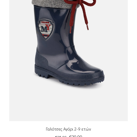
Γαλότσες Αγόρι 2-9 ετών
€
20.00
€
25.00