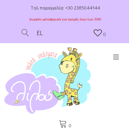
Tηλ.παραγγελία:
+30 2385044144
Δωρεάν μεταφορικά για αγορές άνω των 30€!
EL
0
Togg
0