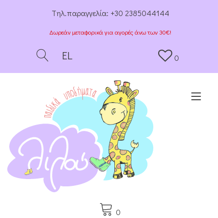
Tηλ.παραγγελία:
+30 2385044144
Δωρεάν μεταφορικά για αγορές άνω των 30€!
EL
0
Togg
0