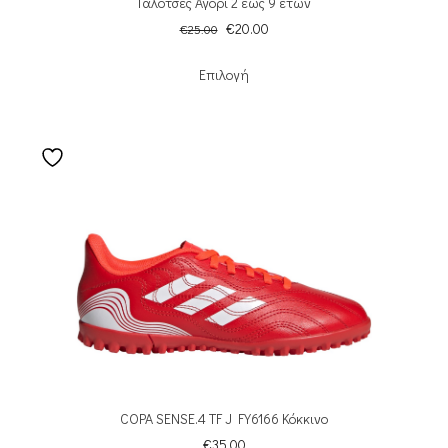
Γαλότσες Αγόρι 2 έως 9 ετών
€
20.00
€
25.00
Επιλογή
COPA SENSE.4 TF J FY6166 Κόκκινο
€
35.00