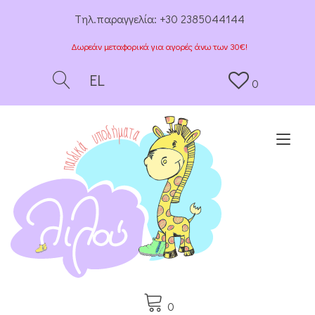
Tηλ.παραγγελία:
+30 2385044144
Δωρεάν μεταφορικά για αγορές άνω των 30€!
EL
0
Togg
0