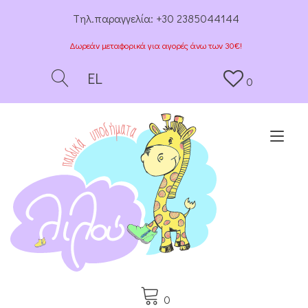
Tηλ.παραγγελία:
+30 2385044144
Δωρεάν μεταφορικά για αγορές άνω των 30€!
EL
0
Togg
0