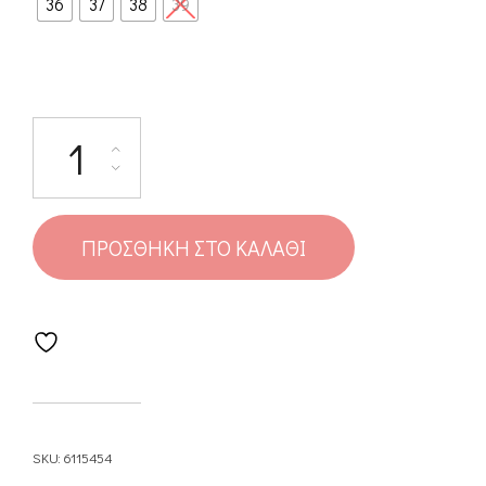
36
37
38
39
ΠΡΟΣΘΉΚΗ ΣΤΟ ΚΑΛΆΘΙ
SKU:
6115454