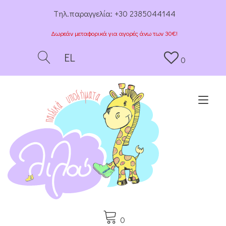
Tηλ.παραγγελία:
+30 2385044144
Δωρεάν μεταφορικά για αγορές άνω των 30€!
EL
0
Togg
0