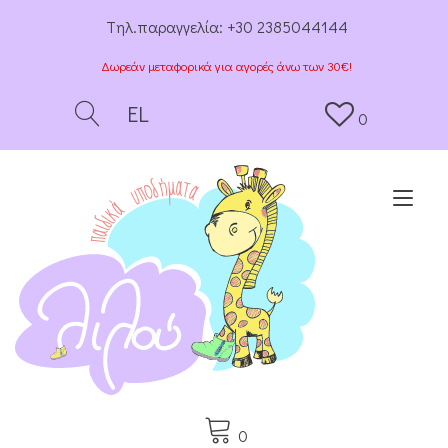
Tηλ.παραγγελία:
+30 2385044144
Δωρεάν μεταφορικά για αγορές άνω των 30€!
EL
0
Togg
0