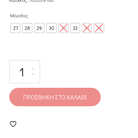
Μέγεθος
27
28
29
30
31
32
33
34
ΠΡΟΣΘΉΚΗ ΣΤΟ ΚΑΛΆΘΙ