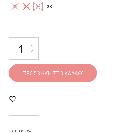
35
36
37
38
ΠΡΟΣΘΉΚΗ ΣΤΟ ΚΑΛΆΘΙ
SKU:
8313952