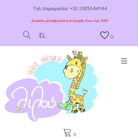
Tηλ.παραγγελία:
+30 2385044144
Δωρεάν μεταφορικά για αγορές άνω των 30€!
EL
0
Togg
0