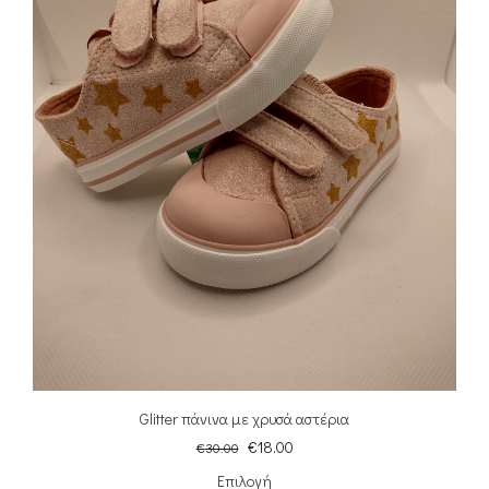
Glitter πάνινα με χρυσά αστέρια
€
18.00
€
30.00
Επιλογή