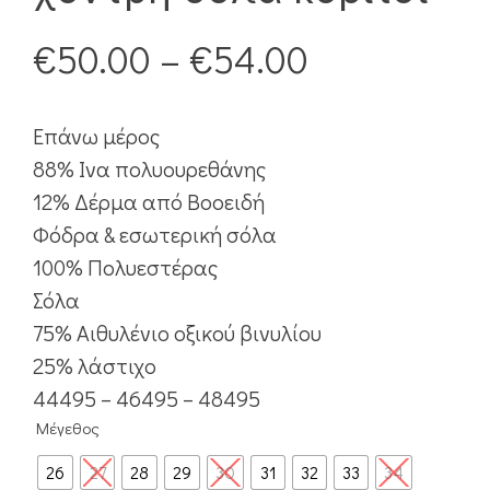
€
50.00
–
€
54.00
Επάνω μέρος
88% Ινα πολυουρεθάνης
12% Δέρμα από Βοοειδή
Φόδρα & εσωτερική σόλα
100% Πολυεστέρας
Σόλα
75% Αιθυλένιο οξικού βινυλίου
25% λάστιχο
44495 – 46495 – 48495
Μέγεθος
26
27
28
29
30
31
32
33
34