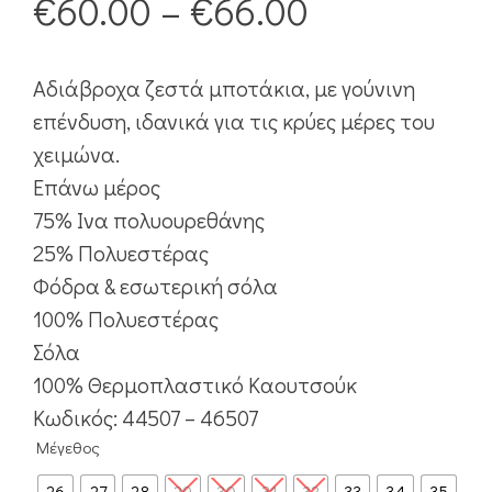
€
60.00
–
€
66.00
Αδιάβροχα ζεστά μποτάκια, με γούνινη
επένδυση, ιδανικά για τις κρύες μέρες του
χειμώνα.
Επάνω μέρος
75% Ινα πολυουρεθάνης
25% Πολυεστέρας
Φόδρα & εσωτερική σόλα
100% Πολυεστέρας
Σόλα
100% Θερμοπλαστικό Καουτσούκ
Κωδικός: 44507 – 46507
Μέγεθος
26
27
28
29
30
31
32
33
34
35