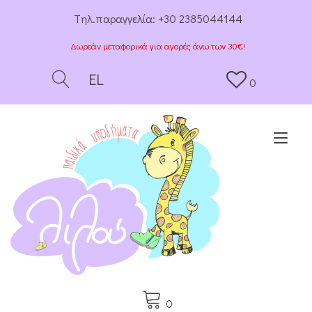
Tηλ.παραγγελία:
+30 2385044144
Δωρεάν μεταφορικά για αγορές άνω των 30€!
EL
0
Togg
0