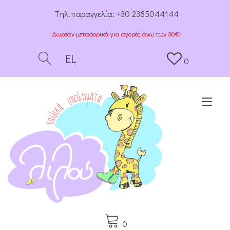
Tηλ.παραγγελία:
+30 2385044144
Δωρεάν μεταφορικά για αγορές άνω των 30€!
EL
0
Togg
0