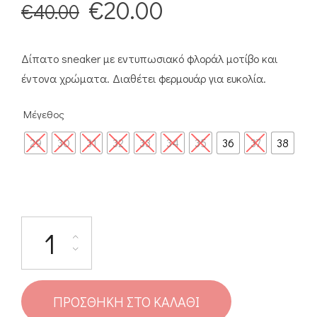
€
20.00
€
40.00
Δίπατο sneaker με εντυπωσιακό φλοράλ μοτίβο και
έντονα χρώματα. Διαθέτει φερμουάρ για ευκολία.
Μέγεθος
29
30
31
32
33
34
35
36
37
38
ΠΡΟΣΘΉΚΗ ΣΤΟ ΚΑΛΆΘΙ