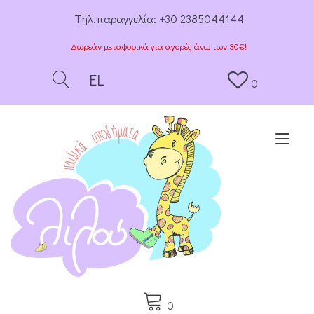
Tηλ.παραγγελία:
+30 2385044144
Δωρεάν μεταφορικά για αγορές άνω των 30€!
EL
0
Togg
0