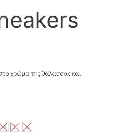
neakers
 στο χρώμα της θάλασσας και
30
31
32