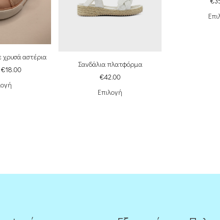
€
3
Επι
με χρυσά αστέρια
Σανδάλια πλατφόρμα
€
18.00
€
42.00
λογή
Επιλογή