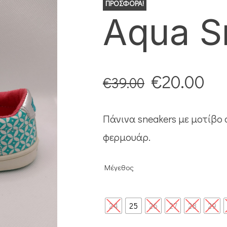
ΠΡΟΣΦΟΡΆ!
Aqua S
€
20.00
€
39.00
Πάνινα sneakers με μοτίβο
φερμουάρ.
Μέγεθος
24
25
26
27
28
29