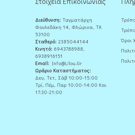
Στοιχεία Επικοινωνίας
Πλη
Διεύθυνση:
Ταγματάρχη
Τρόπ
Φουλεδάκη 14, Φλώρινα, ΤΚ
Τρόπο
53100
Όροι 
Σταθερό:
2385044144
Κινητό:
6943788988,
Πολιτ
6938916151
Πολιτ
Email:
Info@lilou.gr
Ωράριο Καταστήματος:
Δευ, Τετ, Σάβ 10:00-15:00
Τρί, Πέμ, Παρ 10:00-14:00 Και
17:30-21:00