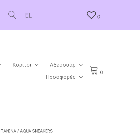
EL
0
Κορίτσι
Αξεσουάρ
0
Προσφορές
 ΠΆΝΙΝΑ
/ AQUA SNEAKERS